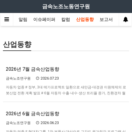
금속노조노동연구원
원소개
알림
이슈페이퍼
칼럼
산업동향
보고서
산업동향
2026년 7월 금속산업동향
2026.07.23
금속노조연구원
자동차 업종 # 정부, 3대 메가프로젝트 일환으로 새만금-대경권 이원체제의 로
봇산업 전환 계획 발표 # 6월 자동차 수출·내수·생산 트리플 증가, 친환경차 월
간 수출량 최초로 10만 대 돌파 # 전기차 보조금 제도, 국내 공급망·국내 생산
기여도 중심으로 재편 중 전기전자 업종 # 이재명 정부 3대 메가프로젝트 추진
# 이차전지 소부장 및 리사이클링 업계의…
2026년 6월 금속산업동향
2026.06.23
금속노조연구원
자동차 업종 # 현대차그룹, 1차 부품사 대상으로 고강도 원가절감 프로그램 실