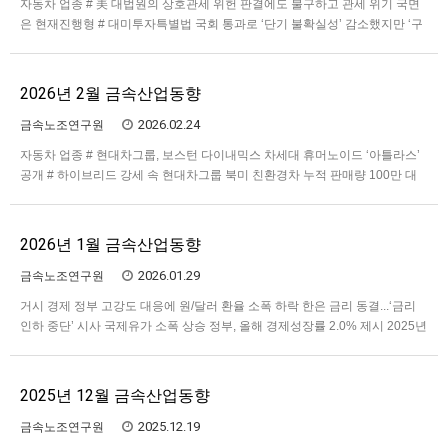
자동차 업종 # 美 대법원의 상호관세 위헌 판결에도 불구하고 관세 위기 국면
은 현재진행형 # 대미투자특별법 국회 통과로 ‘단기 불확실성’ 감소했지만 ‘구
조적 불안’ 여전히 지속 # 현대차그룹, 새만금 투자로 ‘자동차 기업’에서 ‘로봇
기업’으로 사업 확장 본격화 조선 업종 # 미국 ‘조선업 재건 행동계획’ 가시화
로 한국 조선업에 기회와 현지화 압력 동시 확…
2026년 2월 금속산업동향
2026.02.24
금속노조연구원
자동차 업종 # 현대차그룹, 보스턴 다이내믹스 차세대 휴머노이드 ‘아틀라스’
공개 # 하이브리드 강세 속 현대차그룹 북미 친환경차 누적 판매량 100만 대
돌파 # 해외 생산공장의 글로벌 수출 전진기지 전환 전기전자 업종 # 고부가가
치 메모리 반도체 수요 증가 지속 # 용인 반도체 국가산업단지 이전 논란 # 2차
ESS 중앙계약시장 결과 # 휴머노이드 분야…
2026년 1월 금속산업동향
2026.01.29
금속노조연구원
거시 경제 정부 고강도 대응에 원/달러 환율 소폭 하락 한은 금리 동결...‘금리
인하 중단’ 시사 국제유가 소폭 상승 정부, 올해 경제성장률 2.0% 제시 2025년
12월 수출 13.4% 증가 2025년 10월 실질임금 4.7% 증가 2025년 취업자 19
만3,000명 증가....제조업 7만3,000명 감소 민간 고용 증가, 공공일자리 3분의
1 청년 …
2025년 12월 금속산업동향
2025.12.19
금속노조연구원