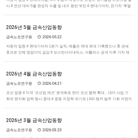
시 # 전년 대비 5월 완성차 수출 및 내수 동반 부진 # 현대기아차, 전기차 ‘후발
주자’에서 ‘전환기업’으로 승급 조선 업종 # 5월 신조선 한국 점유율 급반등과
고부가 선종 다변화 # LNG선 기술패권과 숙련기술 유지 과제 # 지정학적 재편
속 방산·해외 조선거점 확대 전기전자…
2026년 5월 금속산업동향
2026.05.22
금속노조연구원
자동차 업종 # 현대기아차 1분기 실적, 매출은 역대 최대 기록했으나 美 관세
효과로 인해 영업이익 급감 # 보스턴다이내믹스, 아틀라스 공개 이후 가치 재
평가에 따라 IPO 결정 임박 # 안전공업 화재 참사에 따른 공급망 마비와 자동
차부품산업의 부실한 안전관리 민낯 조선 업종 # 정부 'K-조선 미래비전' 발표:
AI 조선소·7대 핵심 선종·상생금융 지원 …
2026년 4월 금속산업동향
2026.04.21
금속노조연구원
조선 업종 # 미국 ‘조선업 재건’ 본격화로 한미 조선 협력 확대…대미 사업 기
회와 현지화 압력 동시 증대 # 중동 지정학 위기로 LNG·탱커 발주 기회 커졌지
만 인도·공급망 불안도 동반 # 빅3 호실적의 이면: 중형조선사의 선별적 회복
과 대·중소 조선 생태계의 불평등 심화 전기전자 업종 # 산업용 반도체 등 비메
모리 반도체도 가격 급상승세 # 중국 CAT…
2026년 3월 금속산업동향
2026.03.23
금속노조연구원