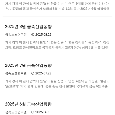
거시 경제 미 관세 압박에 원/달러 환율 상승 미 연준, 9개월 만에 금리 인하 한
은, 기준금리 동결 국제유가 보합세 8월 수출 1.3% 증가 2025년 6월 실질임금
0.5% 증가 8월 취업자 16만6,000명 증가....제조업 14개월 연속 감소세 7월 생
산‧소비‧투자 동반 증가...소비쿠폰으로 소비 2년5개월 만 최대폭 상승 8월
소비자물가 2.1%↑…
2025년 8월 금속산업동향
2025.08.22
금속노조연구원
거시 경제 미 관세 압박에 원/달러 환율 상승 미 연준 정책금리 동결 미-러 정상
회담, 트럼프 관세전쟁으로 국제유가 하락세 2분기 0.6% 성장 7월 수출 5.9%
증가 2025년 5월 실질임금 0.5% 증가 7월 취업자 17만1,000명 증가....제조업
13개월 연속 감소세 6월 생산‧소비 증가...미국 관세에 투자는 감소 7월 소비
자물가 2.1%↑ 한…
2025년 7월 금속산업동향
2025.07.23
금속노조연구원
거시 경제 미 관세 압박에 원/달러 환율 상승 미 연준, 4번째 금리 동결...한은도
‘숨고르기’ 미국 ‘관세 인플레’ 꿈틀 중동 정세 불안에 국제유가 급등 6월 수출
4.3% 증가 2025년 4월 실질임금 0.6% 증가 6월 취업자 18만3,000명 증가....
제조업 12개월 연속 감소세 5월 생산‧투자 감소...소비도 보합 6월 소비자물
가 2.2%↑ 트…
2025년 6월 금속산업동향
2025.06.18
금속노조연구원