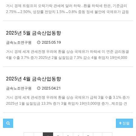
거시 경제 트럼프의 오락가락 관세에 달러 하락...환율 하락세 한은, 기준금리
2.75%→2.50%, 성장률 전망치 1.5%→0.8% 중동 정세 불안에 국제유가 급등
5월 수출 1.3% 감소 2025년 2월 실질임금 7.3% 감소 5월 취업자 13개월만에
20만명대 증가...제조업 11개월 연속 감소세 고령층 고용률 OECD 1위...셋 중
하나는 단순노무…
2025년 5월 금속산업동향
2025.05.19
금속노조연구원
거시 경제 세계 관세전쟁 우려에 환율 상승 국제유가 하락세 미 연준 금리동결
4월 수출 3.7% 증가 2025년 2월 실질임금 7.3% 감소 4월 취업자 19만4,000
명 증가...제조업 6년2개월만에 최대폭 감소 3월 생산 증가세...소비‧투자 등
내수부진 지속 4월 소비자물가 2.1%↑...4개월 연속 2%대 미·중 관세전쟁 90일
휴전 미‧영 관세협상…
2025년 4월 금속산업동향
2025.04.21
금속노조연구원
거시 경제 세계 관세전쟁 우려에 환율 상승 국제유가 급락 3월 수출 3.1% 증가
2025년 1월 실질임금 13.3% 증가 3월 취업자 19만3,000명 증가...제조업·건
설 일자리 급감 2월 생산·소비‧투자 동반 증가세 3월 소비자물가 2.1%↑...3개
월 연속 2%대 트럼프, “상호관세 90일 유예”...중국엔 “125%로 인상” 한국, 미·
중 경제 충…
정렬