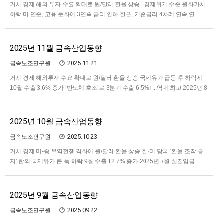
거시 경제 해외 투자 수요 확대로 원/달러 환율 상승...경제위기 수준 원화가치
하락 미 연준, 고용 둔화에 3연속 금리 인하 한은, 기준금리 4차례 연속 연
2.50% 동결 국제유가 하락세 11월 수출 8.4% 증가 2025년 9월 실질임금
1.4% 감소 11월 취업자 19만3,000명 증가....제조업 16개월 연속 감소세 10월
생산 5년 8개원 만에…
2025년 11월 금속산업동향
2025.11.21
금속노조연구원
거시 경제 해외투자 수요 확대로 원/달러 환율 상승 국제유가 급등 후 하락세
10월 수출 3.6% 증가 ‘반도체 호조’로 3분기 수출 6.5%↑...역대 최고 2025년 8
월 실질임금 0.1% 증가 9월 생산‧투자 증가세...소비는 2개월 째 감소 10월
취업자 19만3,000명 증가....제조업 16개월 연속 감소세 ‘쉬었음’ 2003년 이후
가장 많은 …
2025년 10월 금속산업동향
2025.10.23
금속노조연구원
거시 경제 미-중 무역전쟁 격화에 원/달러 환율 상승 한·미 당국 ‘환율 조작 금
지’ 합의 국제유가 큰 폭 하락 9월 수출 12.7% 증가 2025년 7월 실질임금
3.1% 감소 8월 소비‧투자 감소...생산은 보합 9월 취업자 31만2,000명 증
가....제조업 15개월 연속 감소세 9월 소비자물가 2.1%↑...통신비 인하 반짝효
과 삼성, 5년간 대미 …
2025년 9월 금속산업동향
2025.09.22
금속노조연구원