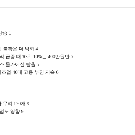
상승 1
 불황은 더 악화 4
억 급증 때 하위 10%는 400만원만 5
너스 물가에선 탈출 5
,제조업·40대 고용 부진 지속 6
무려 170개 9
업도 영향 9