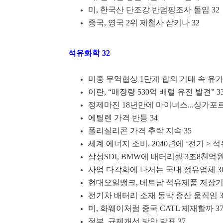
미, 한국산 단조강 반덤핑조사 돌입 32
중국, 영국 2위 제철사 삼키나 32
석유화학 32
미중 무역협상 1단계 합의 기대 속 유가 
이란, “매장량 530억 배럴 유전 발견” 3
정제마진 18년만에 마이너스...싱가포르 
에틸렌 가격 반등 34
폴리실리콘 가격 추락 지속 35
세계 에너지 소비, 2040년에 ‘전기 > 석유
삼성SDI, BMW에 배터리셀 3조8천억원
사업 다각화에 나서는 국내 정유업체 3
현대오일뱅크, 베트남 석유제품 저장기지
전기차 배터리 소재 동박 증산 움직임 3
미, 화웨이처럼 중국 CATL 제재할까 3
정부, 규제개선 방안 발표 37