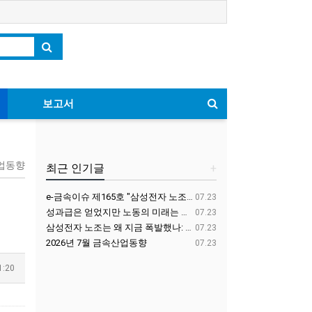
보고서
산업동향
최근 인기글
+
e-금속이슈 제165호 "삼성전자 노조는 왜 지금 폭발했나: 노조 억압의 약화와 노동자 포섭의 균열"
07.23
성과급은 얻었지만 노동의 미래는 교섭하지 못했다-기업이익 배분 교섭과 AI 시대 산별노조의 과제
07.23
삼성전자 노조는 왜 지금 폭발했나: 노조 억압의 약화와 노동자 포섭의 균열
07.23
2026년 7월 금속산업동향
07.23
1:20