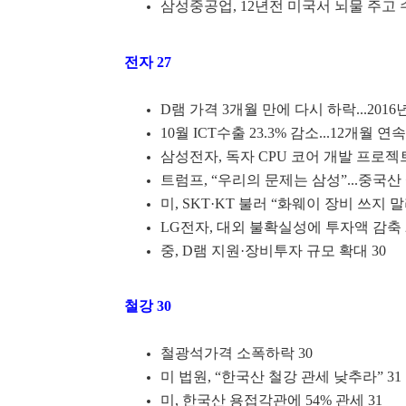
삼성중공업, 12년전 미국서 뇌물 주고 수주
전자 27
D램 가격 3개월 만에 다시 하락...2016
10월 ICT수출 23.3% 감소...12개월 연속
삼성전자, 독자 CPU 코어 개발 프로젝트
트럼프, “우리의 문제는 삼성”...중국산
미, SKT·KT 불러 “화웨이 장비 쓰지 말라
LG전자, 대외 불확실성에 투자액 감축 
중, D램 지원·장비투자 규모 확대 30
철강 30
철광석가격 소폭하락 30
미 법원, “한국산 철강 관세 낮추라” 31
미, 한국산 용접각관에 54% 관세 31