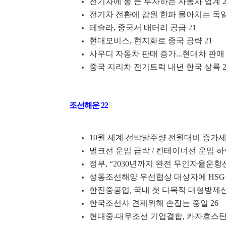
전기차에 통 큰 투자하는 자동차 업계 2
전기차 전환에 감원 한파 몰아치는 독일
테슬라, 중국서 배터리 공급 21
현대모비스, 현지화로 중국 공략 21
사우디 자동차 판매 증가...현대차 판매 6
중국 지리차 전기트럭 내년 한국 상륙 2
조선해운 22
10월 세계 선박발주량 전월대비 증가세..
벌크선 운임 급락 / 컨테이너선 운임 하
정부, “2030년까지 완전 무인자율운항선
성동조선해양 우선협상 대상자에 HSG
한진중공업, 국내 첫 다목적 대형방제선 
한국조선사 견제위해 손잡는 중일 26
현대중-대우조선 기업결합, 카자흐스탄 