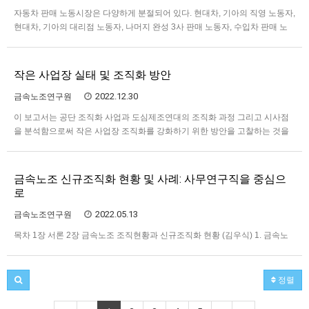
자동차 판매 노동시장은 다양하게 분절되어 있다. 현대차, 기아의 직영 노동자,
현대차, 기아의 대리점 노동자, 나머지 완성 3사 판매 노동자, 수입차 판매 노
동자, 중고차 판매 노동자 등으로 나뉘어 있다. 금속노조에는 현대차, 기아 직
영 노동조합, 대리점 노동자의 조직인 자동차판매연대지회, 수입차지회, 중고
차 판매 노동자의 케이카지회가 있다. 노동시장이 분…
작은 사업장 실태 및 조직화 방안
2022.12.30
금속노조연구원
이 보고서는 공단 조직화 사업과 도심제조연대의 조직화 과정 그리고 시사점
을 분석함으로써 작은 사업장 조직화를 강화하기 위한 방안을 고찰하는 것을
목표로 한다. 글의 순서를 살펴보면 우선 1장의 다음 절에서 작은 사업장 혹은
중소사업체에 관한 선행연구를 검토하고 금속노조에 소속되어 있는 100인 이
하 사업장을 대상으로 시행한 노동실태조사 결과를 살펴볼 것이다…
금속노조 신규조직화 현황 및 사례: 사무연구직을 중심으
로
2022.05.13
금속노조연구원
목차 1장 서론 2장 금속노조 조직현황과 신규조직화 현황 (김우식) 1. 금속노
조 조직현황 2. 금속노조 신규조직화 현황 3. 소결 3장 화이트칼라 조직화 선행
연구 및 논의 정리 (전누리) 1. 화이트칼라 노동자의 출현, 증대와 노동조건 악
화 2. 화이트칼라 노동자의 조직화 3. 화이트칼라 노동자 및 조직화 특성 4장
정렬
사무연구직 노동자 특성과 조직화 사례…