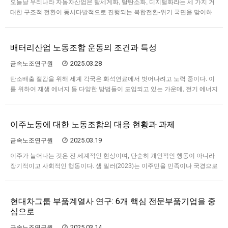
오늘날 우리나라 자동차산업은 탈세계화, 탈탄소화, 디지털화라는 세 가지 거
대한 구조적 전환이 동시다발적으로 진행되는 복합전환-위기 국면을 맞이하
고 있다. 이러한 전환 패러다임들은 자동차산업의 생산-공급 네트워크 재편,
전동화와 제품혁신, 생산 및 공정기술 혁신을 추동한다는 점에서 전통적인 산
업구조의 근간을 뒤흔들 것으로 전망되며, 그 속에서 산업 행위자들 …
배터리산업 노동조합 운동의 조건과 특성
2025.03.28
금속노조연구원
탄소배출 절감을 위해 세계 각국은 화석연료에서 벗어나려고 노력 중이다. 이
를 위하여 재생 에너지 등 다양한 방법들이 도입되고 있는 가운데, 전기 에너지
를 저장하여 활용할 수 있도록 하는 배터리의 중요성이 더욱 커지고 있다. 그런
데 배터리산업은 시장적 측면에서 급격하게 성장하고 있는 것에 반해 노사관
계의 측면에서는 발전이 없는 모습을 보여주고 있다. 여전히 …
이주노동에 대한 노동조합의 대응 현황과 과제
2025.03.19
금속노조연구원
이주가 늘어나는 것은 전 세계적인 현상이며, 단순히 개인적인 행동이 아니라
장기적이고 사회적인 행동이다. 샘 밀러(2023)는 이주민을 민족이나 국경으로
정의하지 않고 실존적 이주라는 개념을 주창한 심리학자 그레그 메디슨을 인
용하면서 다음과 같이 정의한다. 이주민은 한 문화에서 다른 문화로 옮겨가서
충분한 기간을 경험하는 사람이다. 그 기간동안 이주민은 새…
현대차그룹 부품계열사 연구: 6개 핵심 전문부품기업을 중
심으로
2025.03.14
금속노조연구원