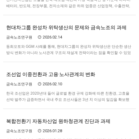
배터리, 반도체, 전장부품, 전자소재와 같은 하위 업종은 산업정책, 수출전략,
공급망 재편, 기후전환과 디지털 전환의 교차점에 놓여 있으며, 다수의 국가산
업단지에서 높은 비중을 차지하고 있다. 2021년 기준 전자업종 사업체 수는
약 2만2천 개소에 이르지만, 그 다수는 소규모 사업…
현대차그룹 완성차 위탁생산의 문제와 금속노조의 과제
2026.02.14
금속노조연구원
동희오토와 GGM 사례를 통해, 현대차그룹의 완성차 위탁생산은 단순한 생산
방식 변화가 아니라 노사관계 구조의 재설계 전략이라는 점을 확인할 수 있었
다. 위탁생산은 법적으로는 독립 법인 간 거래처럼 보이지만, 실제로는 원청이
생산·품질·공정·물량 등 핵심 의사결정은 통제하면서도 고용과 교섭 책임은 외
주화·분절화하는 방식으로 작동한다. 따라서 동희오토와 GGM…
조선업 이중전환과 고용·노사관계의 변화
2026.02.10
금속노조연구원
한국 조선업은 2020년대 들어 글로벌 환경 규제 강화에 따른 친환경, 고효율
선박 발주가 급증하면서 국내 주요 조선사들은 3년 치 이상의 일감을 확보했
다. 2024년에는 전 세계적인 선박 발주량 급증과 선가 상승에 힘입어 영업이
익이 흑자로 전환되는 등 재무적 지표 또한 개선되면서 슈퍼 사이클의 초입에
진입했다는 평가를 받고 있다. 대외적으로는 미국의 중국…
복합전환기 자동차산업 원하청관계 진단과 과제
2026.01.28
금속노조연구원