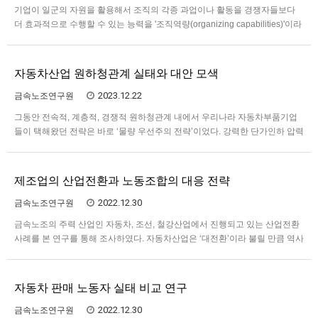
기업이 일군의 자원을 활용해서 조직의 각종 과업이나 활동을 경쟁자들보다
더 효과적으로 수행할 수 있는 능력을 '조직역량(organizing capabilities)'이라
고 정의할 때 오늘날 우리나라 제조업 기업들의 조직역량은 노동자 개개인의
숙련과 인간노동의 개입 가능성을 최대한 배제하고 분업을 고도화하며 리스크
를 외부화하는 것으로 집약되고 있다. 예컨대 …
자동차산업 원하청관계 실태와 대안 모색
2023.12.22
금속노조연구원
그동안 전속적, 계층적, 경쟁적 원하청관계 내에서 우리나라 자동차부품기업
들이 택해왔던 전략은 바로 ‘물량 우선주의 전략’이었다. 강력한 단가인하 압력
을 야기하는 경쟁체제 및 위계적 거래관계를 우회하는 동시에 기업의 유지와
생존을 위한 적정수익을 확보하기 위해 납품경쟁 과정에서 마진을 충족시키기
어려운 저단가를 책정하는 대신 자신의 생산능력을 초과하는 물량을…
제조업의 산업전환과 노동조합의 대응 전략
2022.12.30
금속노조연구원
금속노조의 주력 산업인 자동차, 조선, 철강산업에서 진행되고 있는 산업전환
사례를 본 연구를 통해 조사하였다. 자동차산업은 ‘대전환’이라 불릴 만큼 역사
상 가장 큰 변화를 겪고 있다. 기존 자동차업체들의 생산 혁신은 새로운 시장
진입자인 ‘테크기업’의 등장으로 ‘파괴적 혁신’이라 불리며 진행되고 있다. 이
러한 혁신은 기후위기로 인한 각국의 탄소규제와 맞물려…
자동차 판매 노동자 실태 비교 연구
2022.12.30
금속노조연구원