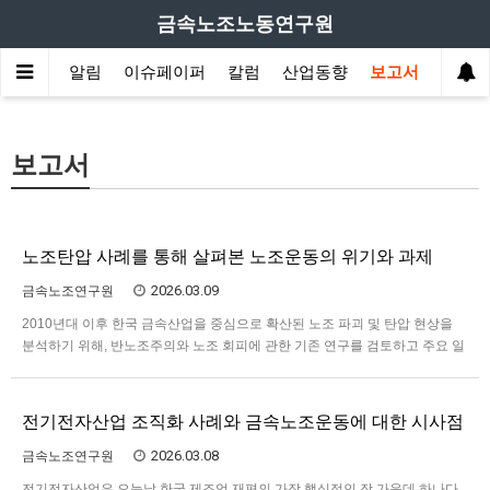
금속노조노동연구원
원소개
알림
이슈페이퍼
칼럼
산업동향
보고서
보고서
노조탄압 사례를 통해 살펴본 노조운동의 위기와 과제
2026.03.09
금속노조연구원
2010년대 이후 한국 금속산업을 중심으로 확산된 노조 파괴 및 탄압 현상을
분석하기 위해, 반노조주의와 노조 회피에 관한 기존 연구를 검토하고 주요 일
간지의 보도 추이를 통해 한국 사회에서 노조 탄압이 사회 문제화되는 과정을
고찰하였다. 노조 탄압은 노조 활동을 약화시키려는 사용자와 국가의 의도적
인 실천으로 기존 연구들은 이데올로기, 제도, 관행의 차원에…
전기전자산업 조직화 사례와 금속노조운동에 대한 시사점
2026.03.08
금속노조연구원
전기전자산업은 오늘날 한국 제조업 재편의 가장 핵심적인 장 가운데 하나다.