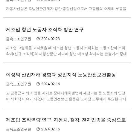
자동차산업은 후방연관관계가 강한 종합산업으로서 고품질의 소재와 부품을
적시적기에 조달받는지 여부가 완성차 생산의 양과 질을 좌우한다. 완성차기
업의 역량과 경쟁력이 뛰어나더라도 그것을 뒷받침하는 부품산업 그 자체의
역량이 충분히 담보되지 않는다면 산업 전반의 성장 또한 달성되기 어렵다. 산
제조업 청년 노동자 조직화 방안 연구
업‧업종 및 노동시장 측면에서 보더라도 자동차부품산업은 국내 자동차부
문…
2024.02.23
금속노조연구원
제조업 고령화를 고려했을 때 제조업 청년 노동자 조직화는 노동조합의 조직
확대(신규 조직화)와 재생산뿐만 아니라 청년 대표성 확대라는 관점에서 중대
한 과제이다. 따라서 이 연구는 1) 청년 노동시장을 분석함으로써 청년 노동자
조직화의 큰 방향을 설정하고, 2) 민주노총, 공공운수노조, 철도노조를 중심으
로 청년 사업의 변화 방향과 과제를 검토함으로써 제조업에…
여성의 산업재해 경험과 성인지적 노동안전보건활동
2024.02.16
금속노조연구원
고 김용균 씨의 사망을 계기로 중대재해처벌법이 제정되는 등 노동자의 안전
이 사회적 이슈가 되었다. 노동안전보건 활동은 노사정 모두에게 주요한 과제
가 되었다. 다만 이것만으로 ‘죽음’외에도 노동자가 겪는 일터의 위험들이 충분
히 논의되고 있다고 보기는 어렵다. 현행 법제도는 여전히 중대재해에 중점을
두고 매우 보수적으로 운용되고 있다. 정부와 재계의 관점도 다…
제조업 조직역량 연구: 자동차, 철강, 전자업종을 중심으로
2024.02.16
금속노조연구원